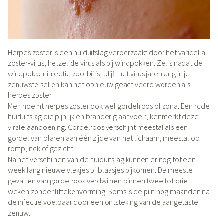
Herpes zoster is een huiduitslag veroorzaakt door het varicella-
zoster-virus, hetzelfde virus als bij windpokken. Zelfs nadat de
windpokkeninfectie voorbij is, blijft het virus jarenlang in je
zenuwstelsel en kan het opnieuw geactiveerd worden als
herpes zoster.
Men noemt herpes zoster ook wel gordelroos of zona. Een rode
huiduitslag die pijnlijk en branderig aanvoelt, kenmerkt deze
virale aandoening. Gordelroos verschijnt meestal als een
gordel van blaren aan één zijde van het lichaam, meestal op
romp, nek of gezicht.
Na het verschijnen van de huiduitslag kunnen er nog tot een
week lang nieuwe vlekjes of blaasjes bijkomen. De meeste
gevallen van gordelroos verdwijnen binnen twee tot drie
weken zonder littekenvorming. Soms is de pijn nog maanden na
de infectie voelbaar door een ontsteking van de aangetaste
zenuw.