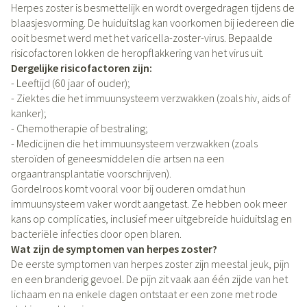
Herpes zoster is besmettelijk en wordt overgedragen tijdens de
blaasjesvorming. De huiduitslag kan voorkomen bij iedereen die
ooit besmet werd met het varicella-zoster-virus. Bepaalde
risicofactoren lokken de heropflakkering van het virus uit.
Dergelijke risicofactoren zijn:
- Leeftijd (60 jaar of ouder);
- Ziektes die het immuunsysteem verzwakken (zoals hiv, aids of
kanker);
- Chemotherapie of bestraling;
- Medicijnen die het immuunsysteem verzwakken (zoals
steroïden of geneesmiddelen die artsen na een
orgaantransplantatie voorschrijven).
Gordelroos komt vooral voor bij ouderen omdat hun
immuunsysteem vaker wordt aangetast. Ze hebben ook meer
kans op complicaties, inclusief meer uitgebreide huiduitslag en
bacteriële infecties door open blaren.
Wat zijn de symptomen van herpes zoster?
De eerste symptomen van herpes zoster zijn meestal jeuk, pijn
en een branderig gevoel. De pijn zit vaak aan één zijde van het
lichaam en na enkele dagen ontstaat er een zone met rode