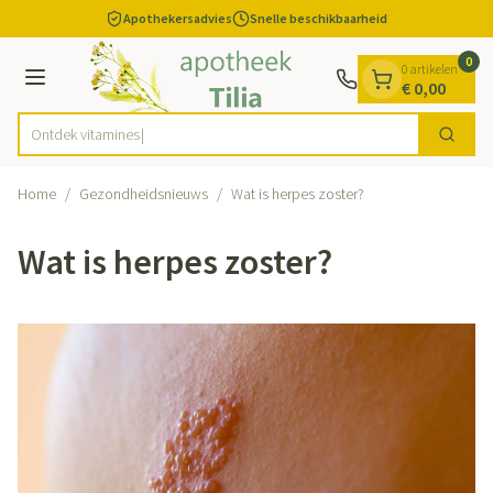
Dia 1 van 1
Ga naar de inhoud
Apothekersadvies
Snelle beschikbaarheid
0
0 artikelen
Menu
€ 0,00
Ontdek v
Zoek
Product, merk, categorie...
Home
/
Gezondheidsnieuws
/
Wat is herpes zoster?
Wat is herpes zoster?