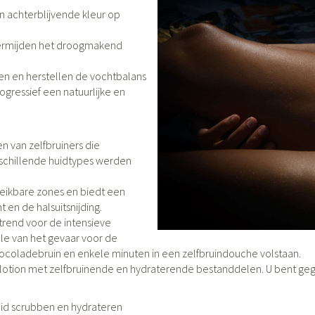
n achterblijvende kleur op
categorie
Wondzorg
Ogen
EHBO
Neus
ie
en
Homeopathie
Spieren en gewrichten
Gemoed en s
 vermijden het droogmakend
Neus
Ogen
skunde categorie
esinfecteren
Vilt
Ooginfecties
Podologie
Tabletten
en en herstellen de vochtbalans
Spray
Oogspoeling
ogressief een natuurlijke en
Handschoenen
Anti allergische en anti
Cold - Hot the
Neussprays e
Oren
Ogen
 EHBO categorie
enborstels
inflammatoire middelen
Oogdruppels
warm/koud
ntiviraal
Wondhelend
s
Ontzwellende middelen
Creme - gel
Verbanddoz
ecten categorie
Brandwonden
pluimen
Accessoires
n van zelfbruiners die
Glaucoom
Droge ogen
Medische hu
rschillende huidtypes werden
Toon meer
len categorie
Toon meer
Toon meer
ereikbare zones en biedt een
t en de halsuitsnijding.
trend voor de intensieve
le van het gevaar voor de
n
 en
Nagels
Diabetes
Hart- en bloedvaten
Zonnebesch
Stoma
Bloedverdun
hocoladebruin en enkele minuten in een zelfbruindouche volstaan.
stolling
lotion met zelfbruinende en hydraterende bestanddelen. U bent gega
lt en kloven
Nagellak
Bloedglucosemeter
Aftersun
Stomazakjes
en
ray
Kalk- en schimmelnagels
Teststrips en naalden
Lippen
Stomaplaatj
uid scrubben en hydrateren
res