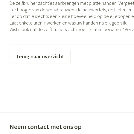
Eelt
De zelfbruiner zachtjes aanbrengen met platte handen. Verge
Zuurstof
Ter hoogte van de wenkbrauwen, de haarwortels, de hielen en d
Eksteroog - likdo
Ademhalingsste
Let op dat je slechts een kleine hoeveelheid op de ellebogen 
Toon meer
Laat enkele uren inwerken en was uw handen na elk gebruik.
Wist u ook dat de zelfbruiners zich moeilijk laten bewaren ? Verv
Spieren en gewr
Specifiek voor
Naalden en spui
Terug naar overzicht
Lichaamsverzorg
Spuiten
Infecties
Deodorant
Oplossing voor in
Gezichtsverzorgi
Naalden
Luizen
Naalden voor ins
pennaalden
Toon meer
Diagnostica
Neem contact met ons op
Haar
Pillendozen en 