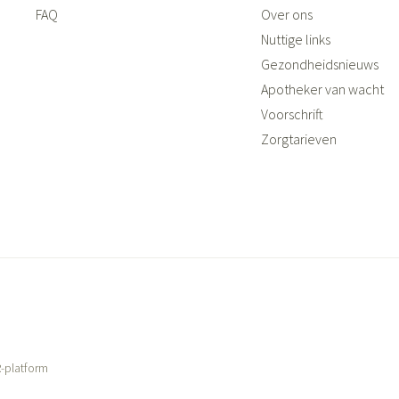
ging
Supplementen
Insectenwer
FAQ
Over ons
Nuttige links
sen
Gezondheidsnieuws
geïrriteerde
Apotheker van wacht
Voorschrift
Zorgtarieven
Zelfbruiner
Scheren
-platform