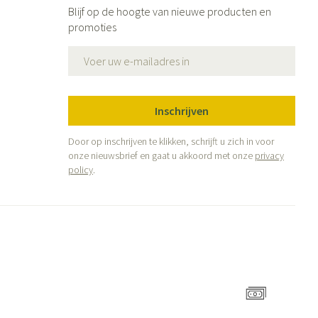
ende middelen
Parfums en geurproducten
Blijf op de hoogte van nieuwe producten en
promoties
E-mail adres
Inschrijven
Door op inschrijven te klikken, schrijft u zich in voor
onze nieuwsbrief en gaat u akkoord met onze
privacy
policy
.
CBD