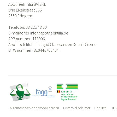
Gezichtsverzor
Apotheek Tilia BV/SRL
Drie Eikenstraat 655
Pigmentstoornis
2650
Edegem
Gevoelige huid - 
Telefoon:
03 821 43 00
huid
E-mailadres:
info@
apotheektilia.be
Gemengde huid
APB nummer:
111906
Apotheek titularis:
Ingrid Claessens en Dennis Cremer
Doffe huid
BTW nummer:
BE0448760404
Toon meer
Snurken
Algemene verkoopsvoorwaarden
Privacy disclaimer
Cookies
ODR