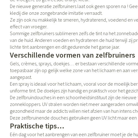
Vitaliteit 50+
De nieuwe generatie zelfbruiners laat ook geen sporen na ! Gee
Toon submenu voor Vitaliteit 50+ 
kledij die onze zongebrande imitatie verraadt.
Thuiszorg
Huid
Plantaardige ol
Nagels en hoev
Ze zijn ook nu makkelijk te smeren, hydraterend, voedend en
Natuur geneeskunde
Mond
effect van vroeger.
Toon submenu voor Natuur genee
Batterijen
Ontsmetten en d
Sommige zelfbruiners sublimeren zelfs de tint na het zonnebad
Droge mond
Thuiszorg en EHBO
van de huid. Anderen voeden en hydrateren de huid terwijl zij pr
Toebehoren
Schimmels
Spijsvertering
Toon submenu voor Thuiszorg en
lichte tint aanbrengen en dit gedurende het ganse jaar.
Elektrische tand
Steriel materiaal
Koortsblaasjes - a
Verschillende vormen van zelfbruiners
Dieren en insecten
Interdentaal - flo
Toon submenu voor Dieren en ins
Jeuk
Vacht, huid of 
Gels, crèmes, sprays, doekjes… er bestaan verschillende vorme
Kunstgebit
toepasbaar zijn op gelijk welke zone van het lichaam en aan ve
Geneesmiddelen
aangepast.
Toon submenu voor Geneesmidde
Toon meer
Een spray is ideaal voor het lichaam, vooral voor de moeilijk b
uniforme tint. De doekjes zijn handig en praktisch voor het gezich
De zelfbruindouches in een schoonheidsinstituut zijn de nieuwe 
zonnekloppers. UV stralen worden niet meer aangeraden omwil
Voeten en bene
Aerosoltherapie
Zware benen
gezondheid maar de addicts willen niet afzien van hun intens c
zuurstof
Deze zelfbruinende douches gebruiken geen UV licht maar een 
Droge voeten, ee
Tabletten
Aerosol toestell
Praktische tips…
Blaren
Creme, gel en sp
Eén dag voor het aanbrengen van een zelfbruiner moet je de h
Aerosol accessoi