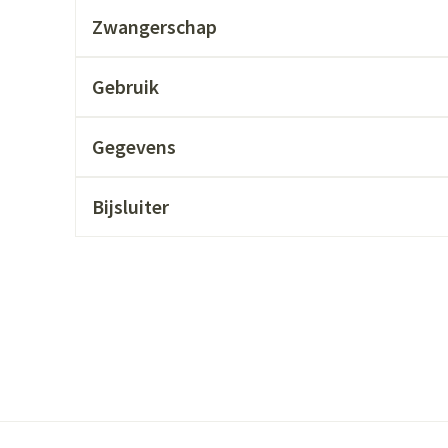
ging
Supplementen
Insectenwer
Zwangerschap
sen
Gebruik
geïrriteerde
Gegevens
Bijsluiter
Zelfbruiner
Scheren