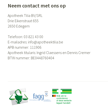
Eelt
Neem contact met ons op
Zuurstof
Eksteroog - likdo
Ademhalingsste
Apotheek Tilia BV/SRL
Toon meer
Drie Eikenstraat 655
2650
Edegem
Spieren en gewr
Telefoon:
03 821 43 00
Specifiek voor
Naalden en spui
E-mailadres:
info@
apotheektilia.be
APB nummer:
111906
Lichaamsverzorg
Spuiten
Infecties
Apotheek titularis:
Ingrid Claessens en Dennis Cremer
Deodorant
Oplossing voor in
BTW nummer:
BE0448760404
Gezichtsverzorgi
Naalden
Luizen
Naalden voor ins
pennaalden
Toon meer
Diagnostica
Haar
Pillendozen en 