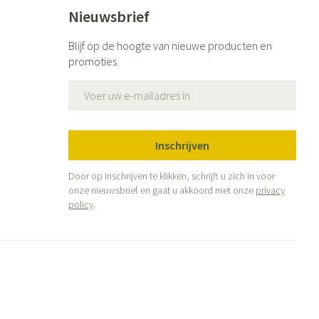
Bed
Nieuwsbrief
g zon
Doorliggen - decubitis
ie
Urinewegen
Blijf op de hoogte van nieuwe producten en
Toon meer
promoties
E-mail adres
id, spanning
Stoppen met roken
 en intieme
 Orthopedie -
Gezichtsreiniging -
Instrumenten
he verbanden
ontschminken
Inschrijven
 anticonceptie
Reinigingsmelk, - crème, -olie
Anti tumor middelen
en gel
Door op inschrijven te klikken, schrijft u zich in voor
n
onze nieuwsbrief en gaat u akkoord met onze
privacy
Tonic - lotion
orging
policy
.
Anesthesie
Micellair water
t
Specifiek voor de ogen
ie
Diverse geneesmiddelen
Toon meer