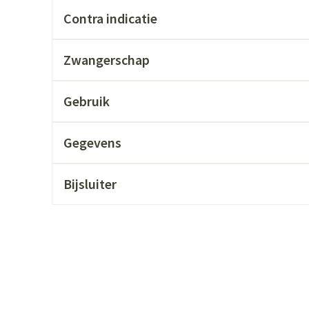
ging
Supplementen
Insectenwer
Contra indicatie
sen
Zwangerschap
geïrriteerde
Gebruik
Gegevens
Bijsluiter
Zelfbruiner
Scheren