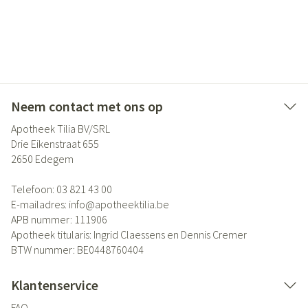
Neem contact met ons op
Apotheek Tilia BV/SRL
Drie Eikenstraat 655
2650
Edegem
Telefoon:
03 821 43 00
E-mailadres:
info@
apotheektilia.be
APB nummer:
111906
Apotheek titularis:
Ingrid Claessens en Dennis Cremer
BTW nummer:
BE0448760404
Klantenservice
FAQ