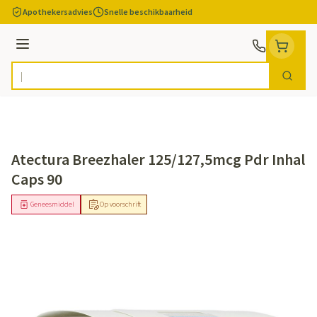
Ga naar de inhoud
Apothekersadvies
Snelle beschikbaarheid
Menu
Zoek
Product, merk, categorie...
Atectura Breezhaler 125/127,5mcg Pdr Inhal
Caps 90
Geneesmiddel
Op voorschrift