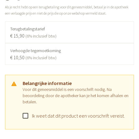
Als je recht hebt op een terugbetaling voor dit geneesmiddel, betaal je in de apotheek
een verlaagde prijs en niet de prijs die op onze webshop vermeld staat.
Terugbetalingstarief
€ 15,90
(6% inclusief btw)
Verhoogde tegemoetkoming
€ 10,50
(6% inclusief btw)
Belangrijke informatie
Voor dit geneesmiddel is een voorschrift nodig. Na
beoordeling door de apotheker kan je het komen afhalen en
betalen.
Ik weet dat dit product een voorschrift vereist.