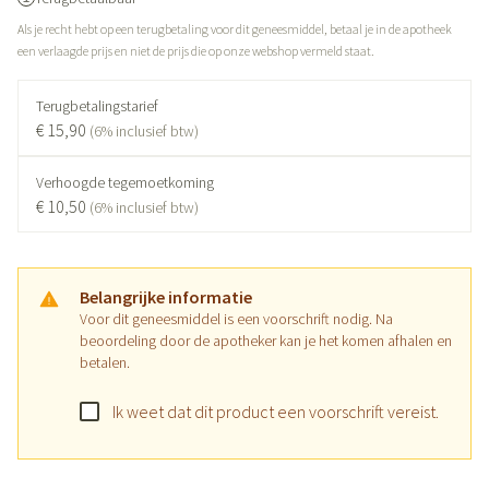
Als je recht hebt op een terugbetaling voor dit geneesmiddel, betaal je in de apotheek
een verlaagde prijs en niet de prijs die op onze webshop vermeld staat.
Terugbetalingstarief
€ 15,90
(6% inclusief btw)
Verhoogde tegemoetkoming
€ 10,50
(6% inclusief btw)
Belangrijke informatie
Voor dit geneesmiddel is een voorschrift nodig. Na
beoordeling door de apotheker kan je het komen afhalen en
betalen.
Ik weet dat dit product een voorschrift vereist.