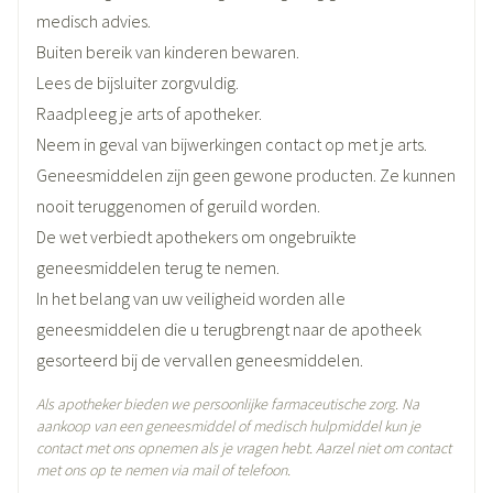
Merken
Coloplast
medisch advies.
Retentie van opgenomen wondvocht
Buiten bereik van kinderen bewaren.
Breedte
229 mm
Lees de bijsluiter zorgvuldig.
Raadpleeg je arts of apotheker.
Lengte
269 mm
Neem in geval van bijwerkingen contact op met je arts.
Geneesmiddelen zijn geen gewone producten. Ze kunnen
Diepte
58 mm
nooit teruggenomen of geruild worden.
De wet verbiedt apothekers om ongebruikte
Hoeveelheid
geneesmiddelen terug te nemen.
5
Verpakking
In het belang van uw veiligheid worden alle
geneesmiddelen die u terugbrengt naar de apotheek
Actieve
geen actieve ingrediënten
gesorteerd bij de vervallen geneesmiddelen.
Ingrediënten
Als apotheker bieden we persoonlijke farmaceutische zorg. Na
Behoud
Kamertemperatuur (15°C - 25°C)
aankoop van een geneesmiddel of medisch hulpmiddel kun je
contact met ons opnemen als je vragen hebt. Aarzel niet om contact
met ons op te nemen via mail of telefoon.