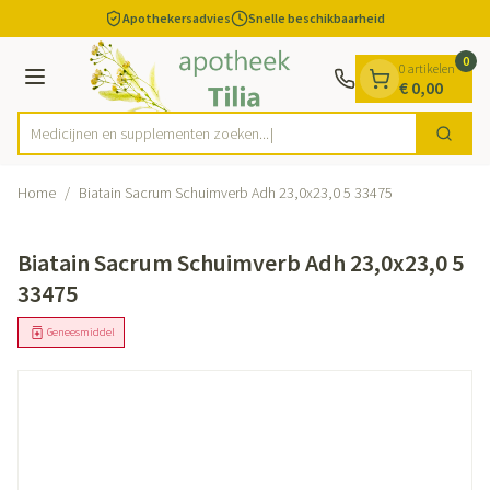
Dia 1 van 1
Ga naar de inhoud
Apothekersadvies
Snelle beschikbaarheid
0
0 artikelen
Menu
€ 0,00
Medicijnen en supplementen zoeken...
Zoek
Product, merk, categorie...
Home
/
Biatain Sacrum Schuimverb Adh 23,0x23,0 5 33475
Biatain Sacrum Schuimverb Adh 23,0x23,0 5
33475
Geneesmiddel