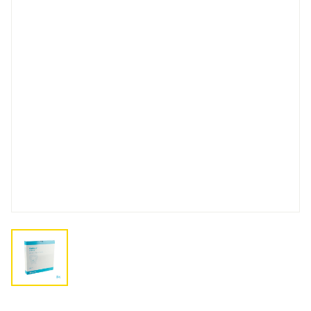
View larger image
Biatain Sacrum Schuimverb Adh 