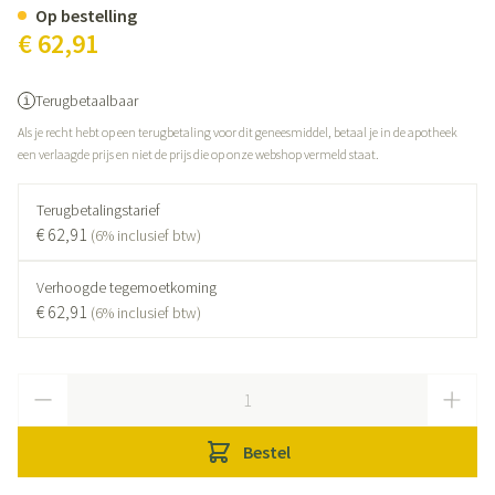
Op bestelling
€ 62,91
Terugbetaalbaar
Als je recht hebt op een terugbetaling voor dit geneesmiddel, betaal je in de apotheek
een verlaagde prijs en niet de prijs die op onze webshop vermeld staat.
Terugbetalingstarief
€ 62,91
(6% inclusief btw)
Verhoogde tegemoetkoming
€ 62,91
(6% inclusief btw)
Aantal
Bestel