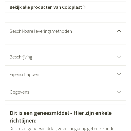
Bekijk alle producten van Coloplast
Beschikbare leveringsmethoden
Beschrijving
Verticale absorptie
Eigenschappen
Een beter exsudaatmanagement
Gegevens
Een groter comfort voor de patiënt
CNK
2672103
Een wetenschappelijk bewezen doeltreffendheid
Contact met gehele wondbodem
Veiligheidsinformatie
Dit is een geneesmiddel - Hier zijn enkele
richtlijnen:
Organisaties
Coloplast Belgium
Dit is een geneesmiddel, geen langdurig gebruik zonder