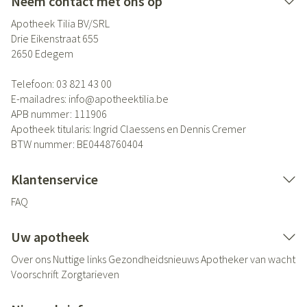
Neem contact met ons op
Apotheek Tilia BV/SRL
Drie Eikenstraat 655
2650
Edegem
Telefoon:
03 821 43 00
E-mailadres:
info@
apotheektilia.be
APB nummer:
111906
Apotheek titularis:
Ingrid Claessens en Dennis Cremer
BTW nummer:
BE0448760404
Klantenservice
FAQ
Uw apotheek
Over ons
Nuttige links
Gezondheidsnieuws
Apotheker van wacht
Voorschrift
Zorgtarieven