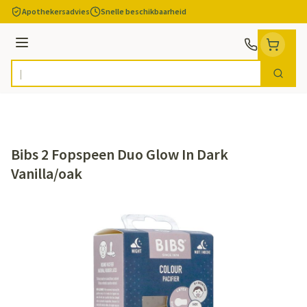
Ga naar de inhoud
Apothekersadvies
Snelle beschikbaarheid
Menu
Zoek
Product, merk, categorie...
Bibs 2 Fopspeen Duo Glow In Dark
Vanilla/oak