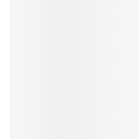
Gezichtsverzor
Pigmentstoornis
Gevoelige huid - 
huid
Gemengde huid
Doffe huid
Toon meer
Snurken