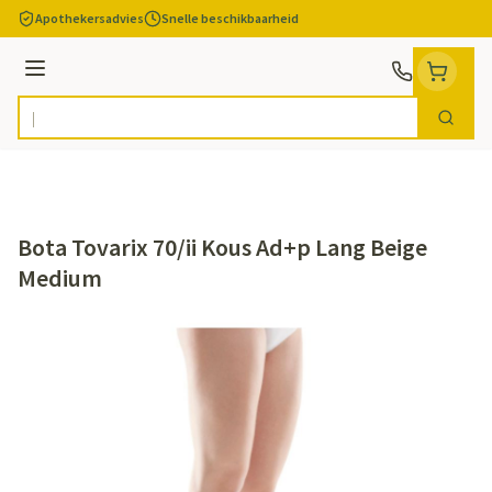
Ga naar de inhoud
Apothekersadvies
Snelle beschikbaarheid
Menu
Zoek
Product, merk, categorie...
Bota Tovarix 70/ii Kous Ad+p Lang Beige
Medium