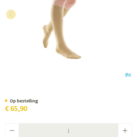
Bota Tovarix 70/ii Kous Ad+p L
Op bestelling
€ 65,90
Aantal