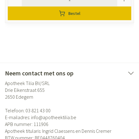
Bestel
Neem contact met ons op
Apotheek Tilia BV/SRL
Drie Eikenstraat 655
2650
Edegem
Telefoon:
03 821 43 00
E-mailadres:
info@
apotheektilia.be
APB nummer:
111906
Apotheek titularis:
Ingrid Claessens en Dennis Cremer
BTW nummer:
BE0448760404