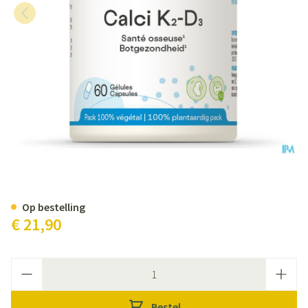
Calci K2 D3 Be Life Caps 60 Nf
Op bestelling
€ 21,90
Aantal
Bestel