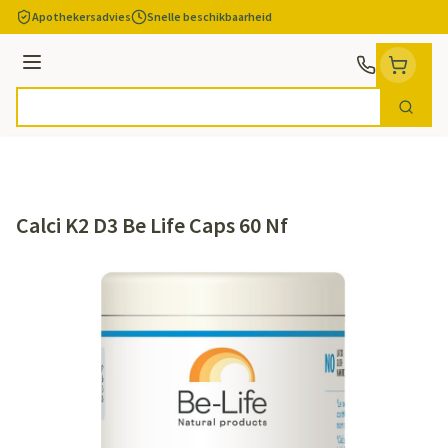
Ga naar de inhoud
Apothekersadvies
Snelle beschikbaarheid
Menu
Zoek
Product, merk, categorie...
Calci K2 D3 Be Life Caps 60 Nf