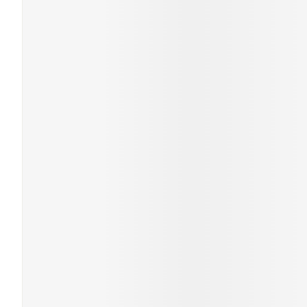
Gezichtsverzor
Pigmentstoornis
Gevoelige huid - 
huid
Gemengde huid
Doffe huid
Toon meer
Snurken