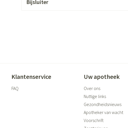
Bijsluiter
ging
Supplementen
Insectenwer
sen
geïrriteerde
Klantenservice
Uw apotheek
Zelfbruiner
Scheren
FAQ
Over ons
Nuttige links
Gezondheidsnieuws
Apotheker van wacht
Voorschrift