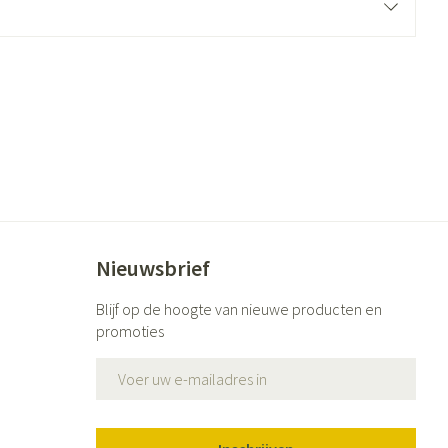
ende middelen
Parfums en geurproducten
Nieuwsbrief
CBD
Blijf op de hoogte van nieuwe producten en
promoties
E-mail adres