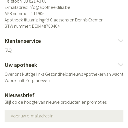
Telefoon:
03 821 43 00
E-mailadres:
info@
apotheektilia.be
APB nummer:
111906
Apotheek titularis:
Ingrid Claessens en Dennis Cremer
BTW nummer:
BE0448760404
Klantenservice
FAQ
Uw apotheek
Over ons
Nuttige links
Gezondheidsnieuws
Apotheker van wacht
Voorschrift
Zorgtarieven
Nieuwsbrief
Blijf op de hoogte van nieuwe producten en promoties
E-mail adres