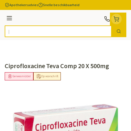
Ga naar de inhoud
Apothekersadvies
Snelle beschikbaarheid
Menu
Zoek
Product, merk, categorie...
Ciprofloxacine Teva Comp 20 X 500mg
Geneesmiddel
Op voorschrift