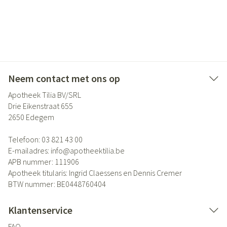
Neem contact met ons op
Apotheek Tilia BV/SRL
Drie Eikenstraat 655
2650
Edegem
Telefoon:
03 821 43 00
E-mailadres:
info@
apotheektilia.be
APB nummer:
111906
Apotheek titularis:
Ingrid Claessens en Dennis Cremer
BTW nummer:
BE0448760404
Klantenservice
FAQ