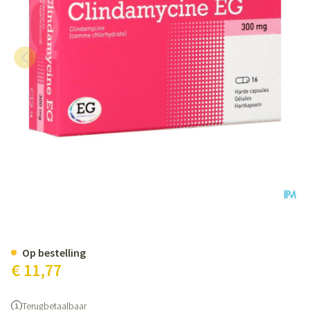
Clindamycine EG 300 Mg Harde 
Op bestelling
€ 11,77
Terugbetaalbaar