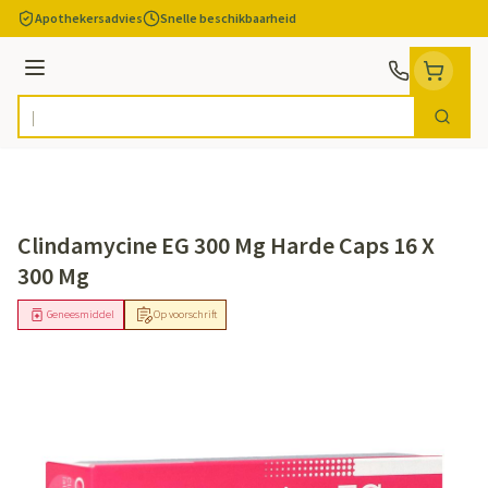
Ga naar de inhoud
Apothekersadvies
Snelle beschikbaarheid
Menu
Zoek
Product, merk, categorie...
Clindamycine EG 300 Mg Harde Caps 16 X
300 Mg
Geneesmiddel
Op voorschrift