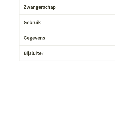
ging
Supplementen
Insectenwer
Zwangerschap
sen
Gebruik
geïrriteerde
Gegevens
Bijsluiter
Zelfbruiner
Scheren