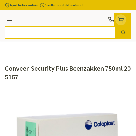
Ga naar de inhoud
Apothekersadvies
Snelle beschikbaarheid
Menu
Zoek
Product, merk, categorie...
Conveen Security Plus Beenzakken 750ml 20
5167