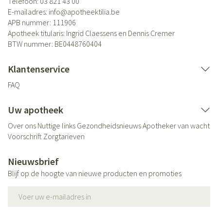
Telefoon:
03 821 43 00
E-mailadres:
info@
apotheektilia.be
APB nummer:
111906
Apotheek titularis:
Ingrid Claessens en Dennis Cremer
BTW nummer:
BE0448760404
Klantenservice
FAQ
Uw apotheek
Over ons
Nuttige links
Gezondheidsnieuws
Apotheker van wacht
Voorschrift
Zorgtarieven
Nieuwsbrief
Blijf op de hoogte van nieuwe producten en promoties
E-mail adres