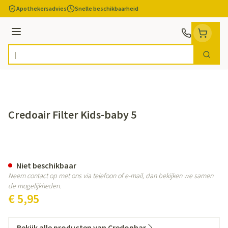
Ga naar de inhoud
Apothekersadvies
Snelle beschikbaarheid
Menu
Zoek
Product, merk, categorie...
Credoair Filter Kids-baby 5
Credoair Filter Kids-baby 5
Niet beschikbaar
Neem contact op met ons via telefoon of e-mail, dan bekijken we samen
de mogelijkheden.
€ 5,95
Bekijk alle producten van Credophar