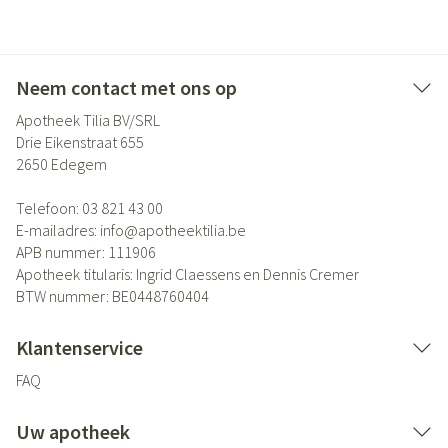
Neem contact met ons op
Apotheek Tilia BV/SRL
Drie Eikenstraat 655
2650
Edegem
Telefoon:
03 821 43 00
E-mailadres:
info@
apotheektilia.be
APB nummer:
111906
Apotheek titularis:
Ingrid Claessens en Dennis Cremer
BTW nummer:
BE0448760404
Klantenservice
FAQ
Uw apotheek