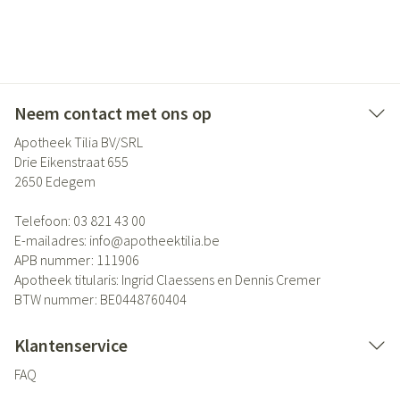
Neem contact met ons op
Apotheek Tilia BV/SRL
Drie Eikenstraat 655
2650
Edegem
Telefoon:
03 821 43 00
E-mailadres:
info@
apotheektilia.be
APB nummer:
111906
Apotheek titularis:
Ingrid Claessens en Dennis Cremer
BTW nummer:
BE0448760404
Klantenservice
FAQ