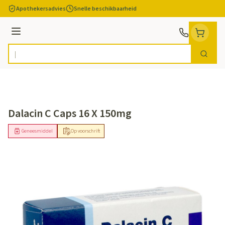
Ga naar de inhoud
Apothekersadvies
Snelle beschikbaarheid
Menu
Zoek
Product, merk, categorie...
Dalacin C Caps 16 X 150mg
Geneesmiddel
Op voorschrift