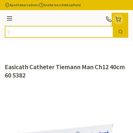
Ga naar de inhoud
Apothekersadvies
Snelle beschikbaarheid
Menu
Zoek
Product, merk, categorie...
Easicath Catheter Tiemann Man Ch12 40cm
60 5382