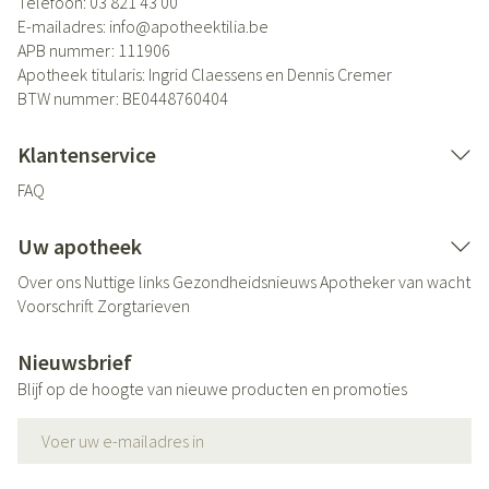
Telefoon:
03 821 43 00
E-mailadres:
info@
apotheektilia.be
APB nummer:
111906
Apotheek titularis:
Ingrid Claessens en Dennis Cremer
BTW nummer:
BE0448760404
Klantenservice
FAQ
Uw apotheek
Over ons
Nuttige links
Gezondheidsnieuws
Apotheker van wacht
Voorschrift
Zorgtarieven
Nieuwsbrief
Blijf op de hoogte van nieuwe producten en promoties
E-mail adres