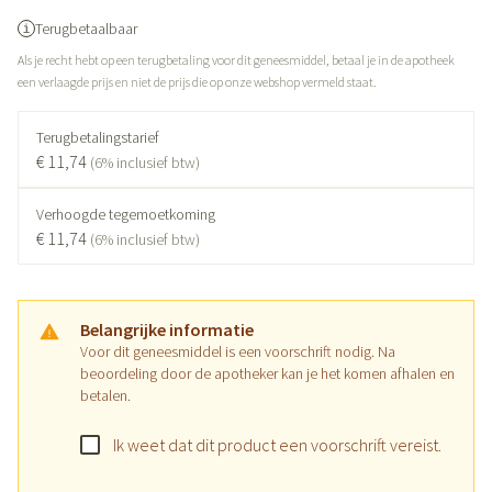
Terugbetaalbaar
Als je recht hebt op een terugbetaling voor dit geneesmiddel, betaal je in de apotheek
een verlaagde prijs en niet de prijs die op onze webshop vermeld staat.
Terugbetalingstarief
€ 11,74
(6% inclusief btw)
Verhoogde tegemoetkoming
€ 11,74
(6% inclusief btw)
Belangrijke informatie
Voor dit geneesmiddel is een voorschrift nodig. Na
beoordeling door de apotheker kan je het komen afhalen en
betalen.
Ik weet dat dit product een voorschrift vereist.