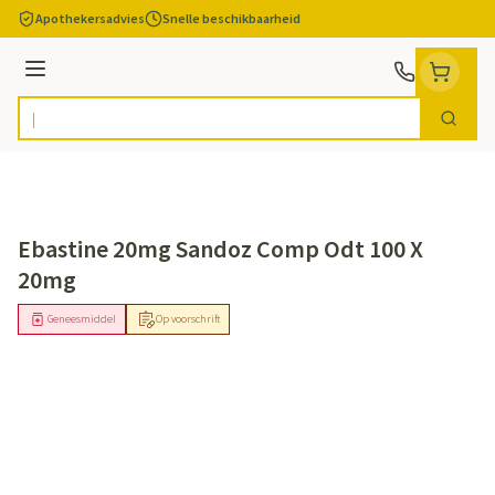
Ga naar de inhoud
Apothekersadvies
Snelle beschikbaarheid
Menu
Zoek
Product, merk, categorie...
Ebastine 20mg Sandoz Comp Odt 100 X
20mg
Geneesmiddel
Op voorschrift