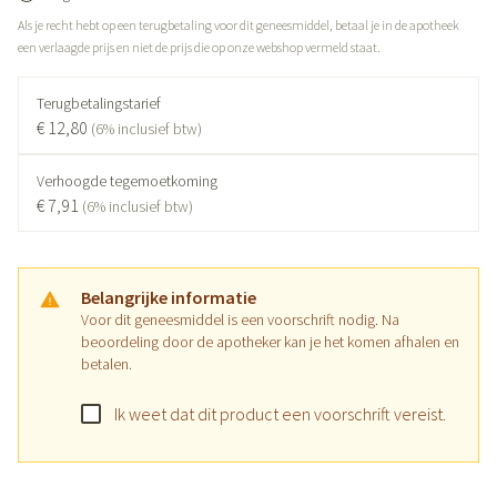
Als je recht hebt op een terugbetaling voor dit geneesmiddel, betaal je in de apotheek
een verlaagde prijs en niet de prijs die op onze webshop vermeld staat.
Terugbetalingstarief
€ 12,80
(6% inclusief btw)
Verhoogde tegemoetkoming
€ 7,91
(6% inclusief btw)
Belangrijke informatie
Voor dit geneesmiddel is een voorschrift nodig. Na
beoordeling door de apotheker kan je het komen afhalen en
betalen.
Ik weet dat dit product een voorschrift vereist.