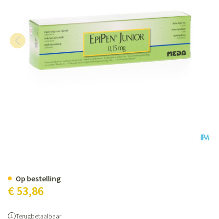
Epipen 0,15mg Patroon 0,3ml Op
Op bestelling
€ 53,86
Terugbetaalbaar