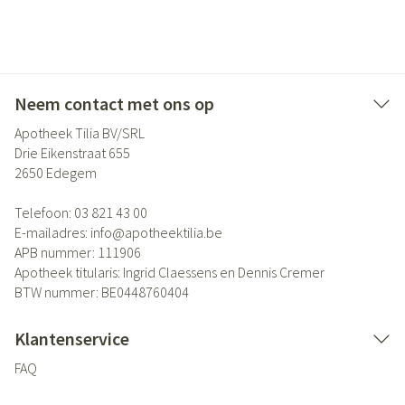
Neem contact met ons op
Apotheek Tilia BV/SRL
Drie Eikenstraat 655
2650
Edegem
Telefoon:
03 821 43 00
E-mailadres:
info@
apotheektilia.be
APB nummer:
111906
Apotheek titularis:
Ingrid Claessens en Dennis Cremer
BTW nummer:
BE0448760404
Klantenservice
FAQ