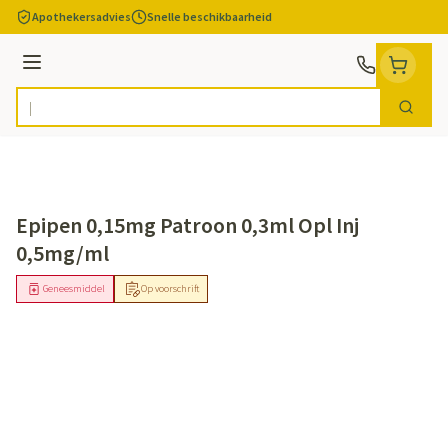
Ga naar de inhoud
Apothekersadvies
Snelle beschikbaarheid
Menu
Zoek
Product, merk, categorie...
Epipen 0,15mg Patroon 0,3ml Opl Inj
0,5mg/ml
Geneesmiddel
Op voorschrift