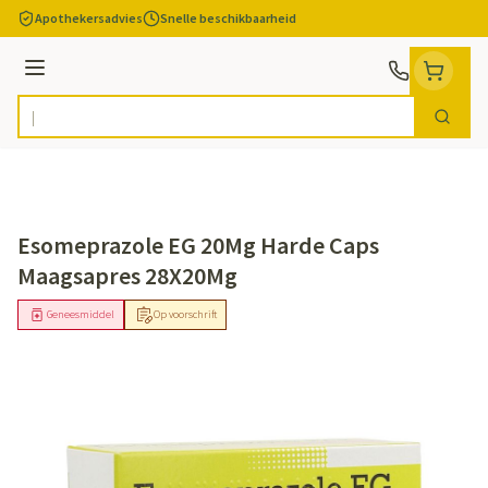
Ga naar de inhoud
Apothekersadvies
Snelle beschikbaarheid
Menu
Zoek
Product, merk, categorie...
Esomeprazole EG 20Mg Harde Caps
Maagsapres 28X20Mg
Geneesmiddel
Op voorschrift