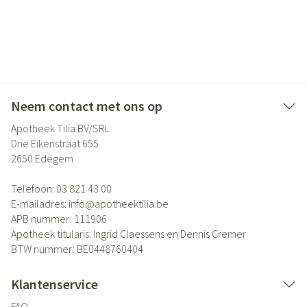
Neem contact met ons op
Apotheek Tilia BV/SRL
Drie Eikenstraat 655
2650
Edegem
Telefoon:
03 821 43 00
E-mailadres:
info@
apotheektilia.be
APB nummer:
111906
Apotheek titularis:
Ingrid Claessens en Dennis Cremer
BTW nummer:
BE0448760404
Klantenservice
FAQ