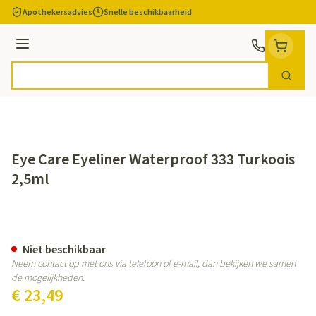
Ga naar de inhoud
Apothekersadvies
Snelle beschikbaarheid
Menu
Zoek
Product, merk, categorie...
Eye Care Eyeliner Waterproof 333 Turkoois
2,5ml
Eye Care Eyeliner Waterproof 3
Niet beschikbaar
Neem contact op met ons via telefoon of e-mail, dan bekijken we samen
de mogelijkheden.
€ 23,49