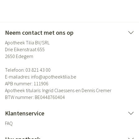
Neem contact met ons op
Apotheek Tilia BV/SRL
Drie Eikenstraat 655
2650
Edegem
Telefoon:
03 821 43 00
E-mailadres:
info@
apotheektilia.be
APB nummer:
111906
Apotheek titularis:
Ingrid Claessens en Dennis Cremer
BTW nummer:
BE0448760404
Klantenservice
FAQ