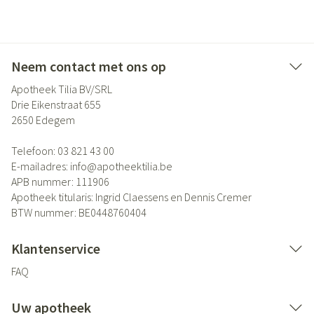
Neem contact met ons op
Apotheek Tilia BV/SRL
Drie Eikenstraat 655
2650
Edegem
Telefoon:
03 821 43 00
E-mailadres:
info@
apotheektilia.be
APB nummer:
111906
Apotheek titularis:
Ingrid Claessens en Dennis Cremer
BTW nummer:
BE0448760404
Klantenservice
FAQ
Uw apotheek