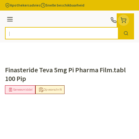
Ga naar de inhoud
Apothekersadvies
Snelle beschikbaarheid
Menu
Zoek
Product, merk, categorie...
Finasteride Teva 5mg Pi Pharma Film.tabl
100 Pip
Geneesmiddel
Op voorschrift