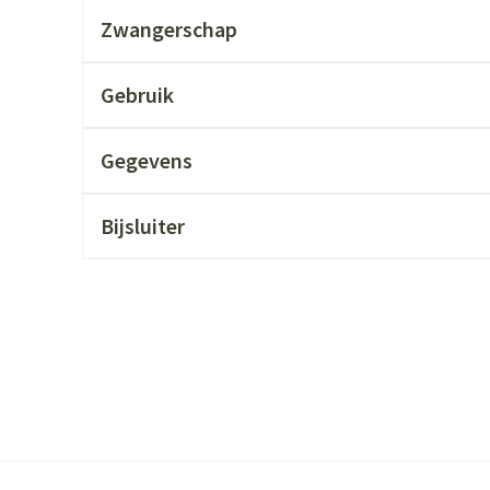
ging
Supplementen
Insectenwer
Zwangerschap
sen
Gebruik
geïrriteerde
Gegevens
Bijsluiter
Zelfbruiner
Scheren