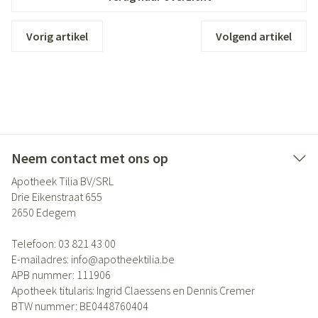
Vorig artikel
Volgend artikel
Neem contact met ons op
Apotheek Tilia BV/SRL
Drie Eikenstraat 655
2650
Edegem
Telefoon:
03 821 43 00
E-mailadres:
info@
apotheektilia.be
APB nummer:
111906
Apotheek titularis:
Ingrid Claessens en Dennis Cremer
BTW nummer:
BE0448760404