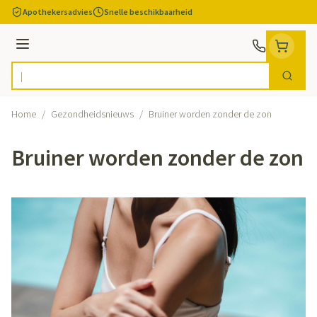
Ga naar de inhoud
Apothekersadvies
Snelle beschikbaarheid
Menu
Zoek
Product, merk, categorie...
Home
/
Gezondheidsnieuws
/
Bruiner worden zonder de zon
Bruiner worden zonder de zon