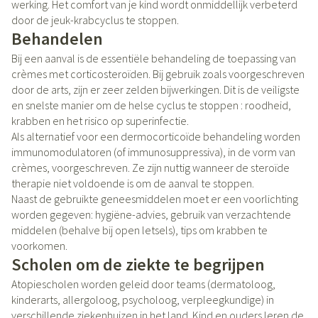
werking. Het comfort van je kind wordt onmiddellijk verbeterd
door de jeuk-krabcyclus te stoppen.
Behandelen
Bij een aanval is de essentiële behandeling de toepassing van
crèmes met corticosteroïden. Bij gebruik zoals voorgeschreven
door de arts, zijn er zeer zelden bijwerkingen. Dit is de veiligste
en snelste manier om de helse cyclus te stoppen : roodheid,
krabben en het risico op superinfectie.
Als alternatief voor een dermocorticoïde behandeling worden
immunomodulatoren (of immunosuppressiva), in de vorm van
crèmes, voorgeschreven. Ze zijn nuttig wanneer de steroïde
therapie niet voldoende is om de aanval te stoppen.
Naast de gebruikte geneesmiddelen moet er een voorlichting
worden gegeven: hygiëne-advies, gebruik van verzachtende
middelen (behalve bij open letsels), tips om krabben te
voorkomen.
Scholen om de ziekte te begrijpen
Atopiescholen worden geleid door teams (dermatoloog,
kinderarts, allergoloog, psycholoog, verpleegkundige) in
verschillende ziekenhuizen in het land. Kind en ouders leren de