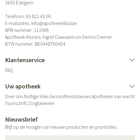
2650
Edegem
Telefoon:
03 821 43 00
E-mailadres:
info@
apotheektilia.be
APB nummer:
111906
Apotheek titularis:
Ingrid Claessens en Dennis Cremer
BTW nummer:
BE0448760404
Klantenservice
FAQ
Uw apotheek
Over ons
Nuttige links
Gezondheidsnieuws
Apotheker van wacht
Voorschrift
Zorgtarieven
Nieuwsbrief
Blijf op de hoogte van nieuwe producten en promoties
E-mail adres