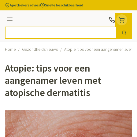
Ga naar de inhoud
Apothekersadvies
Snelle beschikbaarheid
Menu
Zoek
Product, merk, categorie...
Home
/
Gezondheidsnieuws
/
Atopie: tips voor een aangenamer leven m
Atopie: tips voor een
aangenamer leven met
atopische dermatitis