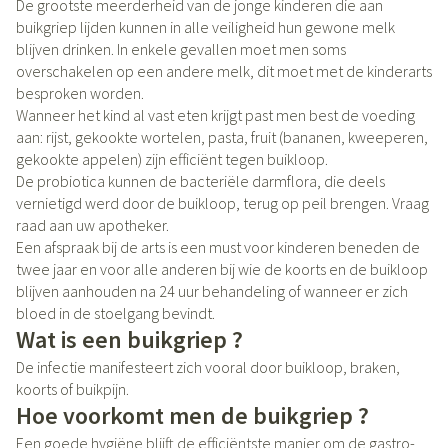
De grootste meerderheid van de jonge kinderen die aan
buikgriep lijden kunnen in alle veiligheid hun gewone melk
blijven drinken. In enkele gevallen moet men soms
overschakelen op een andere melk, dit moet met de kinderarts
besproken worden.
Wanneer het kind al vast eten krijgt past men best de voeding
aan: rijst, gekookte wortelen, pasta, fruit (bananen, kweeperen,
gekookte appelen) zijn efficiënt tegen buikloop.
De probiotica kunnen de bacteriële darmflora, die deels
vernietigd werd door de buikloop, terug op peil brengen. Vraag
raad aan uw apotheker.
Een afspraak bij de arts is een must voor kinderen beneden de
twee jaar en voor alle anderen bij wie de koorts en de buikloop
blijven aanhouden na 24 uur behandeling of wanneer er zich
bloed in de stoelgang bevindt.
Wat is een buikgriep ?
De infectie manifesteert zich vooral door buikloop, braken,
koorts of buikpijn.
Hoe voorkomt men de buikgriep ?
Een goede hygiëne blijft de efficiëntste manier om de gastro-