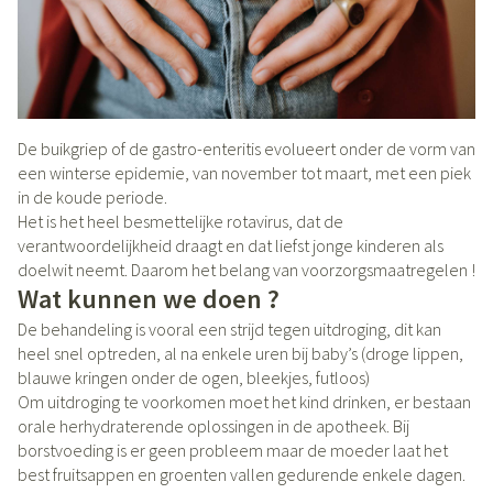
De buikgriep of de gastro-enteritis evolueert onder de vorm van
een winterse epidemie, van november tot maart, met een piek
in de koude periode.
Het is het heel besmettelijke rotavirus, dat de
verantwoordelijkheid draagt en dat liefst jonge kinderen als
doelwit neemt. Daarom het belang van voorzorgsmaatregelen !
Wat kunnen we doen ?
De behandeling is vooral een strijd tegen uitdroging, dit kan
heel snel optreden, al na enkele uren bij baby’s (droge lippen,
blauwe kringen onder de ogen, bleekjes, futloos)
Om uitdroging te voorkomen moet het kind drinken, er bestaan
orale herhydraterende oplossingen in de apotheek. Bij
borstvoeding is er geen probleem maar de moeder laat het
best fruitsappen en groenten vallen gedurende enkele dagen.