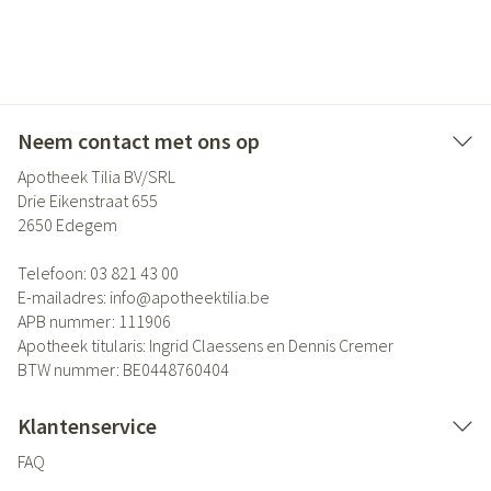
Neem contact met ons op
Apotheek Tilia BV/SRL
Drie Eikenstraat 655
2650
Edegem
Telefoon:
03 821 43 00
E-mailadres:
info@
apotheektilia.be
APB nummer:
111906
Apotheek titularis:
Ingrid Claessens en Dennis Cremer
BTW nummer:
BE0448760404
Klantenservice
FAQ