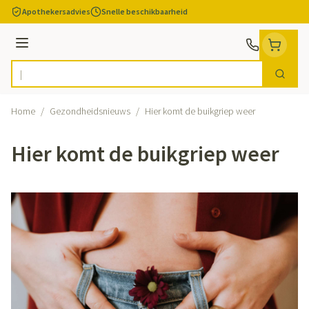
Ga naar de inhoud
Apothekersadvies
Snelle beschikbaarheid
Menu
Zoek
Product, merk, categorie...
Home
/
Gezondheidsnieuws
/
Hier komt de buikgriep weer
Hier komt de buikgriep weer