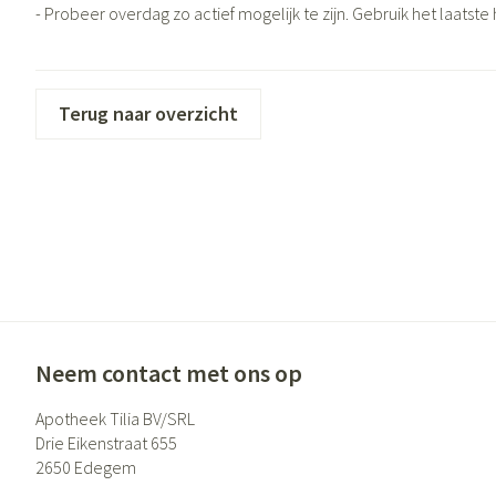
Eelt
- Probeer overdag zo actief mogelijk te zijn. Gebruik het laatste
Zuurstof
Eksteroog - likdo
Ademhalingsste
Toon meer
Terug naar overzicht
Spieren en gewr
Specifiek voor
Naalden en spui
Lichaamsverzorg
Spuiten
Infecties
Deodorant
Oplossing voor in
Gezichtsverzorgi
Naalden
Luizen
Naalden voor ins
pennaalden
Neem contact met ons op
Toon meer
Diagnostica
Apotheek Tilia BV/SRL
Drie Eikenstraat 655
2650
Edegem
Haar
Pillendozen en 