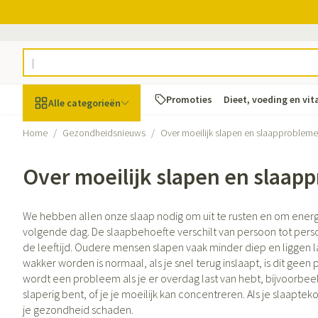
Ga naar de inhoud
Product, merk, categorie...
Promoties
Dieet, voeding en vi
Alle categorieën
Home
/
Gezondheidsnieuws
/
Over moeilijk slapen en slaapproblem
Promoties
Over moeilijk slapen en slaap
Schoonheid, verzorging
Haar en Hoofd
Afslanken
Zwangerschap
Geheugen
Aromatherapie
Lenzen en brille
Insecten
Maag darm stel
en hygiëne
Toon submenu voor Schoonheid, v
Kammen - ontwa
Maaltijdvervange
Zwangerschapsli
Verstuiver
Lensproducten
Verzorging inse
Maagzuur
We hebben allen onze slaap nodig om uit te rusten en om energ
Dieet, voeding en
Seksualiteit
Beschadigd haar
Eetlustremmer
Borstvoeding
Essentiële oliën
Brillen
Anti insecten
Lever, galblaas 
volgende dag. De slaapbehoefte verschilt van persoon tot per
vitamines
hoofdirritatie
Toon submenu voor Dieet, voedin
de leeftijd. Oudere mensen slapen vaak minder diep en liggen la
Platte buik
Lichaamsverzorg
Complex - combi
Teken tang of pi
Braken
wakker worden is normaal, als je snel terug inslaapt, is dit gee
Styling - spray & 
Vetverbranders
Vitamines en su
Laxeermiddelen
Zwangerschap en
Zware benen
wordt een probleem als je er overdag last van hebt, bijvoorbee
kinderen
Verzorging
slaperig bent, of je je moeilijk kan concentreren. Als je slaapte
Toon submenu voor Zwangerschap
Toon meer
Toon meer
Toon meer
je gezondheid schaden.
Oligo-elemente
Honden
Toon meer