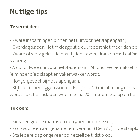
Vitaliteit 50+
Nuttige tips
Toon submenu voor Vitaliteit 50+ 
Thuiszorg
Huid
Plantaardige ol
Nagels en hoev
Natuur geneeskunde
Mond
Te vermijden:
Toon submenu voor Natuur genee
Batterijen
Ontsmetten en d
Droge mond
Thuiszorg en EHBO
- Zware inspanningen binnen het uur voor het slapengaan;
Toebehoren
Schimmels
Spijsvertering
Toon submenu voor Thuiszorg en
- Overdag slapen. Het middagdutje duurt best niet meer dan een
Elektrische tand
Steriel materiaal
Koortsblaasjes - a
- Zware of sterk gekruide maaltijden, roken, dranken met caféïne
Dieren en insecten
Interdentaal - flo
slapengaan;
Toon submenu voor Dieren en ins
Jeuk
Vacht, huid of 
- Alcohol twee uur voor het slapengaan. Alcohol vergemakkelijk
Kunstgebit
Geneesmiddelen
je minder diep slaapt en vaker wakker wordt;
Toon submenu voor Geneesmidde
Toon meer
- Hongergevoel bij het slapengaan;
- Blijf niet in bed liggen woelen. Kan je na 20 minuten nog nie
wordt. Lukt het inslapen weer niet na 20 minuten? Sta op en he
Voeten en bene
Aerosoltherapie
Zware benen
Te doen:
zuurstof
Droge voeten, ee
Tabletten
- Kies een goede matras en een goed hoofdkussen;
Aerosol toestell
- Zorg voor een aangename temperatuur (16-18°C) in de slaapka
Blaren
Creme, gel en sp
Aerosol accessoi
- Sta iedere dag ongeveer op hetzelfde tijdstip op;