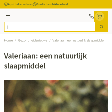
Ga naar de inhoud
Apothekersadvies
Snelle beschikbaarheid
Menu
Zoek
Product, merk, categorie...
Home
/
Gezondheidsnieuws
/
Valeriaan: een natuurlijk slaapmiddel
Valeriaan: een natuurlijk
slaapmiddel