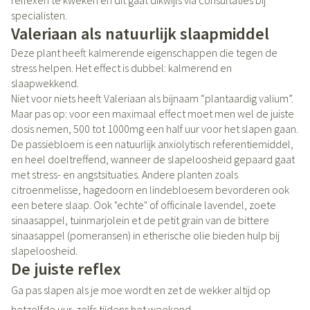
reflexen te kweken en dit gaat dikwijls via consultaties bij
specialisten.
Valeriaan als natuurlijk slaapmiddel
Deze plant heeft kalmerende eigenschappen die tegen de
stress helpen. Het effect is dubbel: kalmerend en
slaapwekkend.
Niet voor niets heeft Valeriaan als bijnaam “plantaardig valium”.
Maar pas op: voor een maximaal effect moet men wel de juiste
dosis nemen, 500 tot 1000mg een half uur voor het slapen gaan.
De passiebloem is een natuurlijk anxiolytisch referentiemiddel,
en heel doeltreffend, wanneer de slapeloosheid gepaard gaat
met stress- en angstsituaties. Andere planten zoals
citroenmelisse, hagedoorn en lindebloesem bevorderen ook
een betere slaap. Ook "echte" of officinale lavendel, zoete
sinaasappel, tuinmarjolein et de petit grain van de bittere
sinaasappel (pomeransen) in etherische olie bieden hulp bij
slapeloosheid.
De juiste reflex
Ga pas slapen als je moe wordt en zet de wekker altijd op
hetzelfde uur, zelfs tijdens het weekend