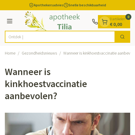
Dia 1 van 1
Ga naar de inhoud
Apothekersadvies
Snelle beschikbaarheid
0
0 artikelen
Menu
€ 0,00
O
Zoek
Product, merk, categorie...
Home
/
Gezondheidsnieuws
/
Wanneer is kinkhoestvaccinatie aanbevol
Wanneer is
kinkhoestvaccinatie
aanbevolen?