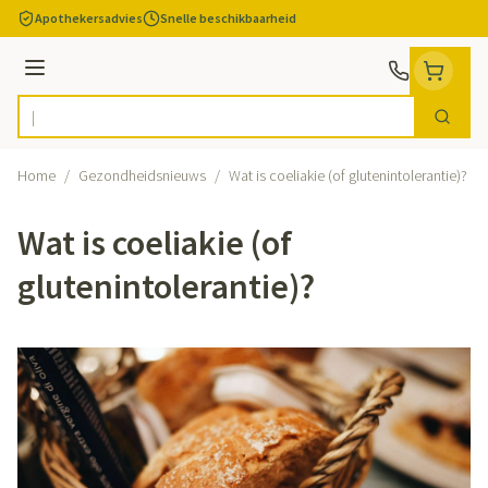
Ga naar de inhoud
Apothekersadvies
Snelle beschikbaarheid
Menu
Zoek
Product, merk, categorie...
Home
/
Gezondheidsnieuws
/
Wat is coeliakie (of glutenintolerantie)?
Wat is coeliakie (of
glutenintolerantie)?