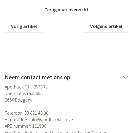
Terug naar overzicht
Vorig artikel
Volgend artikel
Neem contact met ons op
Apotheek Tilia BV/SRL
Drie Eikenstraat 655
2650
Edegem
Telefoon:
03 821 43 00
E-mailadres:
info@
apotheektilia.be
APB nummer:
111906
Apotheek titularis:
Ingrid Claessens en Dennis Cremer