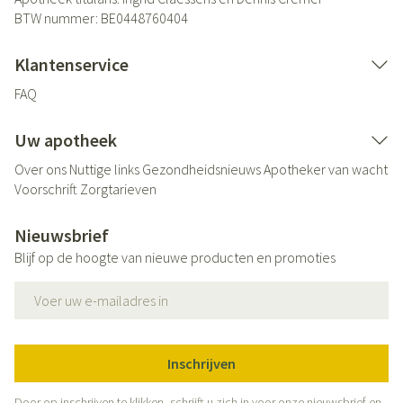
BTW nummer:
BE0448760404
Klantenservice
FAQ
Uw apotheek
Over ons
Nuttige links
Gezondheidsnieuws
Apotheker van wacht
Voorschrift
Zorgtarieven
Nieuwsbrief
Blijf op de hoogte van nieuwe producten en promoties
E-mail adres
Inschrijven
Door op inschrijven te klikken, schrijft u zich in voor onze nieuwsbrief en