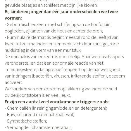
gevulde blaasjes en schilfers met pijnlijke kloven.
Bij kinderen jonger dan één jaar onderscheiden we twee
vormen:
- Seborroïsch eczeem met schilfering van de hoofdhuid,
oogleden, zijkanten van de neus en achter de oren;
- Nummulaire dermatitis begint meestal rond de leeftijd van
twee tot zes maanden en kenmerkt zich door korstige, rode
huiduitslag in de vorm van een muntstuk.
De oorzaak is van eczeem is onduidelijk. Maar wetenschappers
veronderstellen dat een abnormale reactie van het
immuunsysteem, dat agressief reageert op de aanwezigheid
van indringers (bacteriën, virussen, irriterende stoffen), eczeem
activeert.
We spreken van een eczeemopflakkering wanneer de huid
duidelijk ontstoken is en veel jeukt.
Er zijn een aantal veel voorkomende triggers zoals:
- Chemicaliën (in reinigingsmiddelen en detergenten);
- Ruw, schurend materiaal zoals wol;
- Synthetische stoffen;
- Verhoogde lichaamstemperatuur;