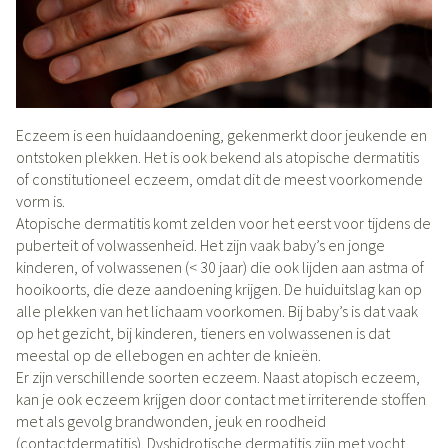
Eczeem is een huidaandoening, gekenmerkt door jeukende en
ontstoken plekken. Het is ook bekend als atopische dermatitis
of constitutioneel eczeem, omdat dit de meest voorkomende
vorm is.
Atopische dermatitis komt zelden voor het eerst voor tijdens de
puberteit of volwassenheid. Het zijn vaak baby’s en jonge
kinderen, of volwassenen (< 30 jaar) die ook lijden aan astma of
hooikoorts, die deze aandoening krijgen. De huiduitslag kan op
alle plekken van het lichaam voorkomen. Bij baby’s is dat vaak
op het gezicht, bij kinderen, tieners en volwassenen is dat
meestal op de ellebogen en achter de knieën.
Er zijn verschillende soorten eczeem. Naast atopisch eczeem,
kan je ook eczeem krijgen door contact met irriterende stoffen
met als gevolg brandwonden, jeuk en roodheid
(contactdermatitis). Dyshidrotische dermatitis zijn met vocht