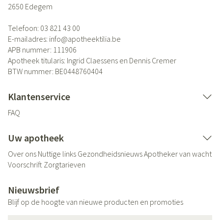
2650
Edegem
Telefoon:
03 821 43 00
E-mailadres:
info@
apotheektilia.be
APB nummer:
111906
Apotheek titularis:
Ingrid Claessens en Dennis Cremer
BTW nummer:
BE0448760404
Klantenservice
FAQ
Uw apotheek
Over ons
Nuttige links
Gezondheidsnieuws
Apotheker van wacht
Voorschrift
Zorgtarieven
Nieuwsbrief
Blijf op de hoogte van nieuwe producten en promoties
E-mail adres