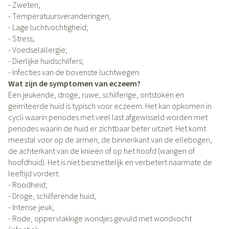
- Zweten;
- Temperatuursveranderingen;
- Lage luchtvochtigheid;
- Stress;
- Voedselallergie;
- Dierlijke huidschilfers;
- Infecties van de bovenste luchtwegen.
Wat zijn de symptomen van eczeem?
Een jeukende, droge, ruwe, schilferige, ontstoken en
geïrriteerde huid is typisch voor eczeem. Het kan opkomen in
cycli waarin periodes met veel last afgewisseld worden met
periodes waarin de huid er zichtbaar beter uitziet. Het komt
meestal voor op de armen, de binnenkant van de ellebogen,
de achterkant van de knieën of op het hoofd (wangen of
hoofdhuid). Het is niet besmettelijk en verbetert naarmate de
leeftijd vordert.
- Roodheid;
- Droge, schilferende huid;
- Intense jeuk;
- Rode, oppervlakkige wondjes gevuld met wondvocht