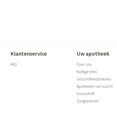
accessoires
Mondmaskers
ging
Supplementen
Insectenwer
sen
geïrriteerde
Klantenservice
Uw apotheek
FAQ
Over ons
Nuttige links
Gezondheidsnieuws
Apotheker van wacht
Zelfbruiner
Scheren
Voorschrift
Zorgtarieven