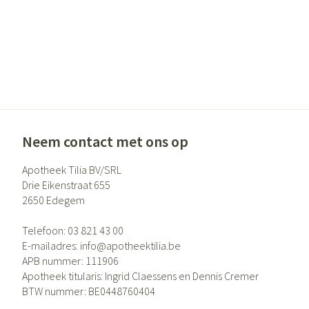
Haar
Pillendozen en 
Gezichtsverzor
Pigmentstoornis
Gevoelige huid - 
huid
Gemengde huid
Neem contact met ons op
Doffe huid
Apotheek Tilia BV/SRL
Toon meer
Drie Eikenstraat 655
2650
Edegem
Telefoon:
03 821 43 00
Snurken
E-mailadres:
info@
apotheektilia.be
APB nummer:
111906
Apotheek titularis:
Ingrid Claessens en Dennis Cremer
BTW nummer:
BE0448760404