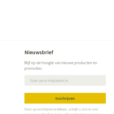
ende middelen
Parfums en geurproducten
Nieuwsbrief
Blijf op de hoogte van nieuwe producten en
promoties
E-mail adres
CBD
Inschrijven
Door op inschrijven te klikken, schrijft u zich in voor