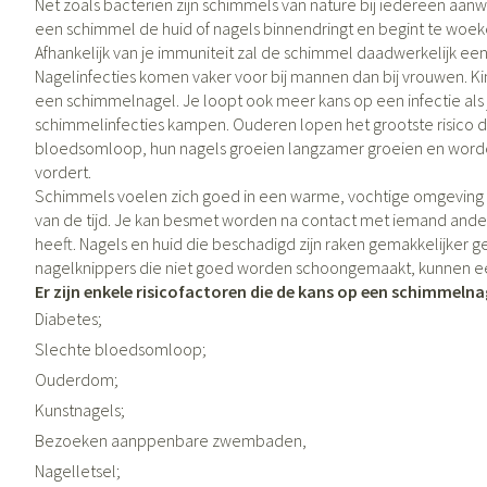
Net zoals bacteriën zijn schimmels van nature bij iedereen aan
kinderen
Verzorging
Toon submenu voor Zwangerschap
Toon meer
Toon meer
Toon meer
een schimmel de huid of nagels binnendringt en begint te woeker
Oligo-elemente
Honden
Toon meer
Afhankelijk van je immuniteit zal de schimmel daadwerkelijk ee
Vitaliteit 50+
Nagelinfecties komen vaker voor bij mannen dan bij vrouwen. K
Toon submenu voor Vitaliteit 50+ 
een schimmelnagel. Je loopt ook meer kans op een infectie als
Thuiszorg
Huid
Plantaardige ol
Nagels en hoev
schimmelinfecties kampen. Ouderen lopen het grootste risico 
Natuur geneeskunde
Mond
bloedsomloop, hun nagels groeien langzamer groeien en worden
Toon submenu voor Natuur genee
Batterijen
Ontsmetten en d
vordert.
Droge mond
Thuiszorg en EHBO
Schimmels voelen zich goed in een warme, vochtige omgeving e
Toebehoren
Schimmels
Spijsvertering
Toon submenu voor Thuiszorg en
van de tijd. Je kan besmet worden na contact met iemand ande
Elektrische tand
Steriel materiaal
Koortsblaasjes - a
heeft. Nagels en huid die beschadigd zijn raken gemakkelijker g
Dieren en insecten
Interdentaal - flo
nagelknippers die niet goed worden schoongemaakt, kunnen e
Toon submenu voor Dieren en ins
Jeuk
Vacht, huid of 
Er zijn enkele risicofactoren die de kans op een schimmelna
Kunstgebit
Geneesmiddelen
Diabetes;
Toon submenu voor Geneesmidde
Toon meer
Slechte bloedsomloop;
Ouderdom;
Kunstnagels;
Voeten en bene
Aerosoltherapie
Zware benen
Bezoeken aanppenbare zwembaden,
zuurstof
Droge voeten, ee
Tabletten
Nagelletsel;