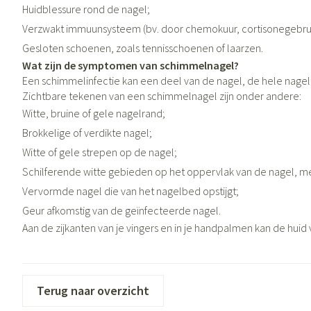
Aerosol toestell
Huidblessure rond de nagel;
Blaren
Creme, gel en sp
Aerosol accessoi
Verzwakt immuunsysteem (bv. door chemokuur, cortisonegebrui
Eelt
Gesloten schoenen, zoals tennisschoenen of laarzen.
Zuurstof
Eksteroog - likdo
Wat zijn de symptomen van schimmelnagel?
Ademhalingsste
Een schimmelinfectie kan een deel van de nagel, de hele nagel
Toon meer
Zichtbare tekenen van een schimmelnagel zijn onder andere:
Witte, bruine of gele nagelrand;
Spieren en gewr
Brokkelige of verdikte nagel;
Specifiek voor
Naalden en spui
Witte of gele strepen op de nagel;
Lichaamsverzorg
Spuiten
Schilferende witte gebieden op het oppervlak van de nagel, me
Infecties
Vervormde nagel die van het nagelbed opstijgt;
Deodorant
Oplossing voor in
Geur afkomstig van de geïnfecteerde nagel.
Gezichtsverzorgi
Naalden
Aan de zijkanten van je vingers en in je handpalmen kan de huid
Luizen
Naalden voor ins
pennaalden
Toon meer
Diagnostica
Terug naar overzicht