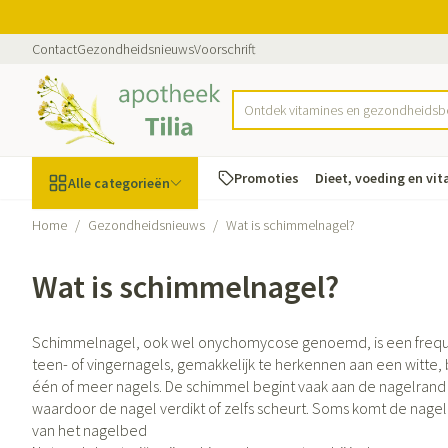
Ga naar de inhoud
Dia 1 van 1
Contact
Gezondheidsnieuws
Voorschrift
Ontdek vitamines en gezondheids
Product, merk, categorie...
Promoties
Dieet, voeding en vi
Alle categorieën
Home
/
Gezondheidsnieuws
/
Wat is schimmelnagel?
Promoties
Wat is schimmelnagel?
Schoonheid, verzorging
Haar en Hoofd
Afslanken
Zwangerschap
Geheugen
Aromatherapie
Lenzen en brille
Insecten
Maag darm stel
en hygiëne
Toon submenu voor Schoonheid, v
Kammen - ontwa
Maaltijdvervange
Zwangerschapsli
Verstuiver
Lensproducten
Verzorging inse
Maagzuur
Schimmelnagel, ook wel onychomycose genoemd, is een frequ
teen- of vingernagels, gemakkelijk te herkennen aan een witte, 
Dieet, voeding en
Seksualiteit
Beschadigd haar
Eetlustremmer
Borstvoeding
Essentiële oliën
Brillen
Anti insecten
Lever, galblaas 
vitamines
één of meer nagels. De schimmel begint vaak aan de nagelrand 
hoofdirritatie
Toon submenu voor Dieet, voedin
Platte buik
Lichaamsverzorg
Complex - combi
Teken tang of pi
Braken
waardoor de nagel verdikt of zelfs scheurt. Soms komt de nagel
Styling - spray & 
van het nagelbed
Vetverbranders
Vitamines en su
Laxeermiddelen
Zwangerschap en
Zware benen