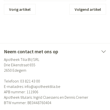
Vorig artikel
Volgend artikel
Neem contact met ons op
Apotheek Tilia BV/SRL
Drie Eikenstraat 655
2650
Edegem
Telefoon:
03 821 43 00
E-mailadres:
info@
apotheektilia.be
APB nummer:
111906
Apotheek titularis:
Ingrid Claessens en Dennis Cremer
BTW nummer:
BE0448760404