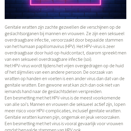
Genitale wratten zijn zachte gezwellen die verschijnen op de
geslachtsorganen bij mannen en vrouwen. Ze zijn een seksueel
overdraagbare infectie, veroorzaakt door bepaalde stammen
van het humaan papillomavirus (HPV). Het HPV-virus is zeer
overdraagbaar door huid-op-huidcontact, daarom spreekt men
van een seksueel overdraagbare infectie (soi).
Het HPV-virus wordt tijdens het vrijen overgedragen op de huid
of het slijmvlies van een andere persoon. De oorzaak van
wratten op handen en voeten is een ander virus dan dat van de
genitale wratten. Een gewone wrat kan zich dan ook niet van
iemands hand naar de geslachtsdelen verspreiden.
Een besmetting met het HPV-virus is de meest voorkomende
van alle soi's. Mannen en vrouwen die seksueel actief zijn, lopen
meer risico voor HPV-complicaties, inclusief genitale wratten.
Genitale wratten kunnen pijn, ongemak en jeuk veroorzaken.
Een besmetting met het virus is vooral gevaarlijk voor vrouwen
omdat bepaalde stammen van HPV ook