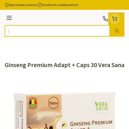
Ga naar de inhoud
Apothekersadvies
Snelle beschikbaarheid
Menu
Zoek
Product, merk, categorie...
Ginseng Premium Adapt + Caps 30 Vera Sana