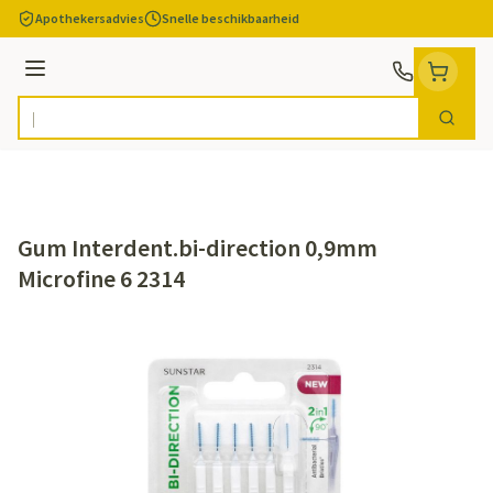
Ga naar de inhoud
Apothekersadvies
Snelle beschikbaarheid
Menu
Zoek
Product, merk, categorie...
Gum Interdent.bi-direction 0,9mm
Microfine 6 2314