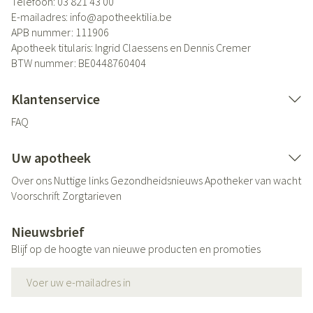
Telefoon:
03 821 43 00
E-mailadres:
info@
apotheektilia.be
APB nummer:
111906
Apotheek titularis:
Ingrid Claessens en Dennis Cremer
BTW nummer:
BE0448760404
Klantenservice
FAQ
Uw apotheek
Over ons
Nuttige links
Gezondheidsnieuws
Apotheker van wacht
Voorschrift
Zorgtarieven
Nieuwsbrief
Blijf op de hoogte van nieuwe producten en promoties
E-mail adres