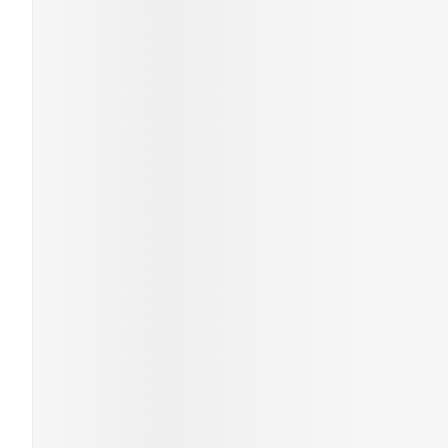
Gezichtsverzor
Pigmentstoornis
Gevoelige huid - 
huid
Gemengde huid
Doffe huid
Toon meer
Snurken