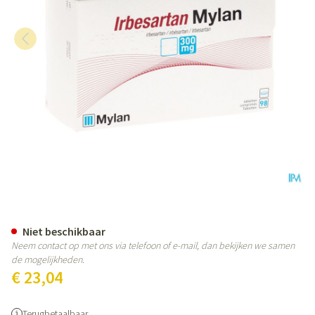
Irbesartan Viatris 300mg Filmom
Niet beschikbaar
Neem contact op met ons via telefoon of e-mail, dan bekijken we samen
de mogelijkheden.
€ 23,04
Terugbetaalbaar