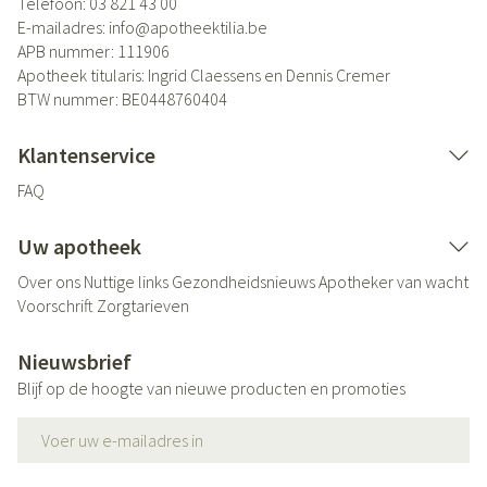
Telefoon:
03 821 43 00
E-mailadres:
info@
apotheektilia.be
APB nummer:
111906
Apotheek titularis:
Ingrid Claessens en Dennis Cremer
BTW nummer:
BE0448760404
Klantenservice
FAQ
Uw apotheek
Over ons
Nuttige links
Gezondheidsnieuws
Apotheker van wacht
Voorschrift
Zorgtarieven
Nieuwsbrief
Blijf op de hoogte van nieuwe producten en promoties
E-mail adres