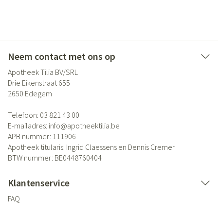
Neem contact met ons op
Apotheek Tilia BV/SRL
Drie Eikenstraat 655
2650
Edegem
Telefoon:
03 821 43 00
E-mailadres:
info@
apotheektilia.be
APB nummer:
111906
Apotheek titularis:
Ingrid Claessens en Dennis Cremer
BTW nummer:
BE0448760404
Klantenservice
FAQ