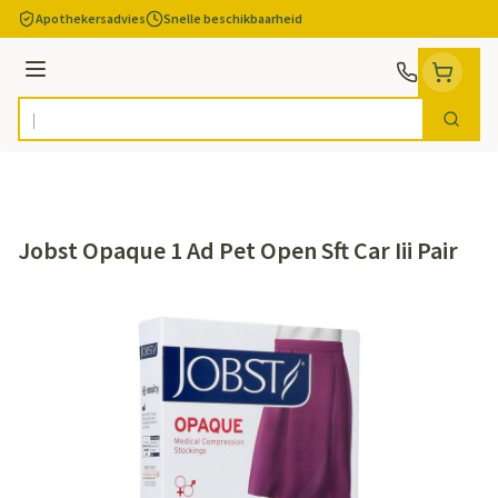
Ga naar de inhoud
Apothekersadvies
Snelle beschikbaarheid
Menu
Zoek
Product, merk, categorie...
Jobst Opaque 1 Ad Pet Open Sft Car Iii Pair