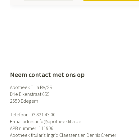
Neem contact met ons op
Apotheek Tilia BV/SRL
Drie Eikenstraat 655
2650
Edegem
Telefoon:
03 821 43 00
E-mailadres:
info@
apotheektilia.be
APB nummer:
111906
Apotheek titularis:
Ingrid Claessens en Dennis Cremer