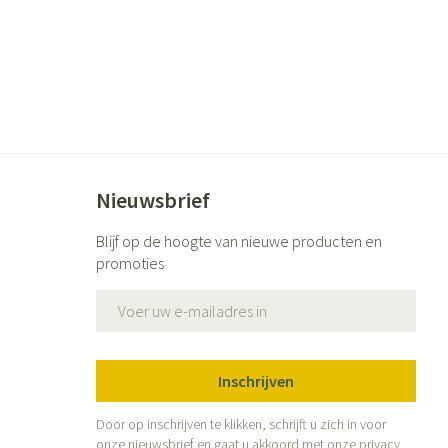
ende middelen
Parfums en geurproducten
Nieuwsbrief
Blijf op de hoogte van nieuwe producten en
promoties
CBD
E-mail adres
Inschrijven
Door op inschrijven te klikken, schrijft u zich in voor
onze nieuwsbrief en gaat u akkoord met onze
privacy