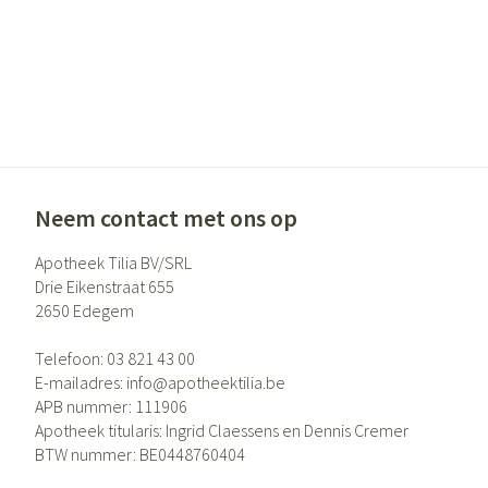
Gezichtsverzor
Pigmentstoornis
Gevoelige huid - 
huid
Gemengde huid
Doffe huid
Neem contact met ons op
Toon meer
Apotheek Tilia BV/SRL
Drie Eikenstraat 655
2650
Edegem
Snurken
Telefoon:
03 821 43 00
E-mailadres:
info@
apotheektilia.be
APB nummer:
111906
Apotheek titularis:
Ingrid Claessens en Dennis Cremer
BTW nummer:
BE0448760404