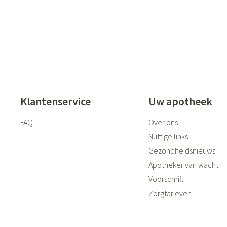
ging
Supplementen
Insectenwer
sen
geïrriteerde
Klantenservice
Uw apotheek
FAQ
Over ons
Nuttige links
Zelfbruiner
Scheren
Gezondheidsnieuws
Apotheker van wacht
Voorschrift
Zorgtarieven