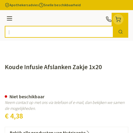
Ga naar de inhoud
Apothekersadvies
Snelle beschikbaarheid
Menu
Zoek
Product, merk, categorie...
Koude Infusie Afslanken Zakje 1x20
Koude Infusie Afslanken Zakje 
Niet beschikbaar
Neem contact op met ons via telefoon of e-mail, dan bekijken we samen
de mogelijkheden.
€ 4,38
Bekijk alle producten van Nutrisante