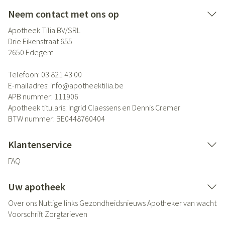
Neem contact met ons op
Apotheek Tilia BV/SRL
Drie Eikenstraat 655
2650
Edegem
Telefoon:
03 821 43 00
E-mailadres:
info@
apotheektilia.be
APB nummer:
111906
Apotheek titularis:
Ingrid Claessens en Dennis Cremer
BTW nummer:
BE0448760404
Klantenservice
FAQ
Uw apotheek
Over ons
Nuttige links
Gezondheidsnieuws
Apotheker van wacht
Voorschrift
Zorgtarieven