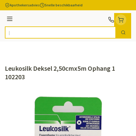
Ga naar de inhoud
Apothekersadvies
Snelle beschikbaarheid
Menu
Zoek
Product, merk, categorie...
Leukosilk Deksel 2,50cmx5m Ophang 1
102203