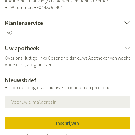
Apotheek titularis:
Ingrid Claessens en Dennis Cremer
BTW nummer:
BE0448760404
Klantenservice
FAQ
Uw apotheek
Over ons
Nuttige links
Gezondheidsnieuws
Apotheker van wacht
Voorschrift
Zorgtarieven
Nieuwsbrief
Blijf op de hoogte van nieuwe producten en promoties
E-mail adres
Inschrijven