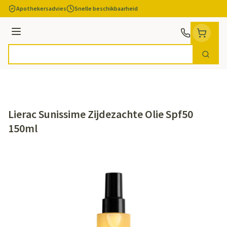
Ga naar de inhoud
Apothekersadvies
Snelle beschikbaarheid
Menu
Zoek
Product, merk, categorie...
Lierac Sunissime Zijdezachte Olie Spf50
150ml