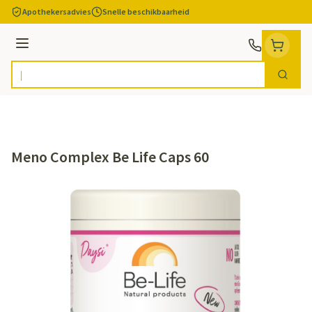
Ga naar de inhoud
Apothekersadvies
Snelle beschikbaarheid
Menu
Zoek
Product, merk, categorie...
Meno Complex Be Life Caps 60