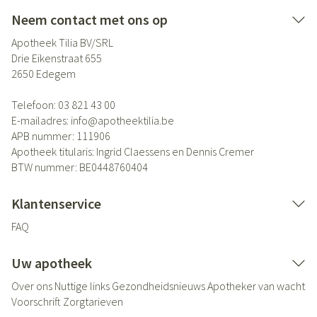
Neem contact met ons op
Apotheek Tilia BV/SRL
Drie Eikenstraat 655
2650
Edegem
Telefoon:
03 821 43 00
E-mailadres:
info@
apotheektilia.be
APB nummer:
111906
Apotheek titularis:
Ingrid Claessens en Dennis Cremer
BTW nummer:
BE0448760404
Klantenservice
FAQ
Uw apotheek
Over ons
Nuttige links
Gezondheidsnieuws
Apotheker van wacht
Voorschrift
Zorgtarieven